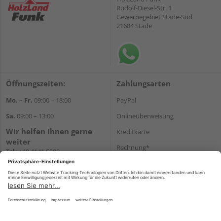
Rudolf-Diesel-Str. 1
Gewerbegebiet Stade-Süd
21684 Stade
Öffnungszeiten:
Zahlungsarten
Mo. – Fr.
09:00 – 18:00
PayPal
Sa.
09:00 – 13:00
Onlineüberweisung
Wir helfen Ihnen gerne
Kreditkarte
weiter
Rechnung*
Tel.:
+49 4141 5380
E-Mail:
shop@holzland-funk.de
*Bonität vorausgesetzt
WhatsApp
Versand
Versandkosten