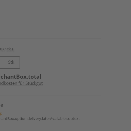
€ / Stk.)
Stk.
rchantBox.total
ndkosten für Stückgut
en
g:
antBox.option.delivery.laterAvailable.subtext