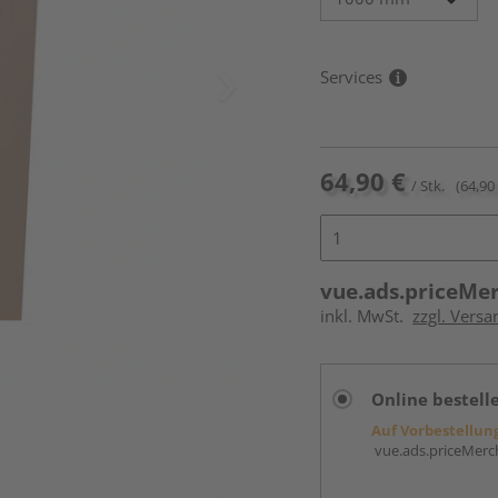
Services
64,90 €
/ Stk.
(64,90 
vue.ads.priceMe
inkl. MwSt.
zzgl. Versa
Online bestell
Auf Vorbestellun
vue.ads.priceMerch