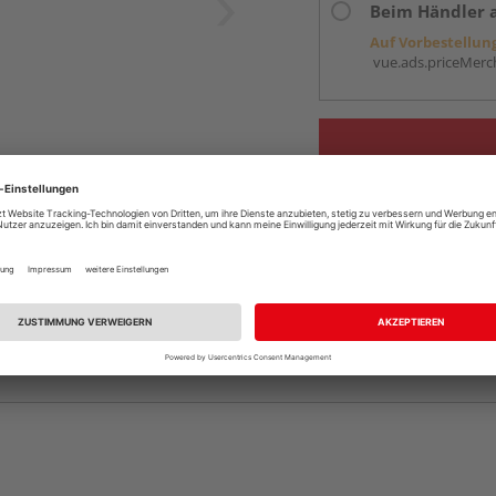
Beim Händler 
Auf Vorbestellun
vue.ads.priceMerch