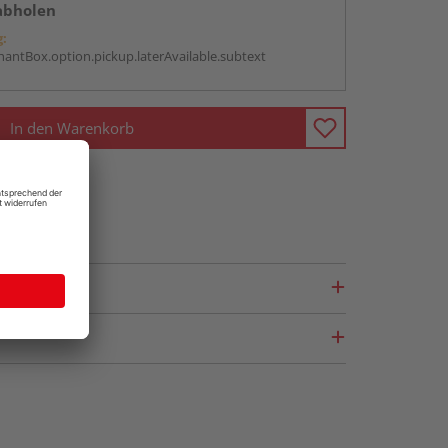
abholen
g:
antBox.option.pickup.laterAvailable.subtext
In den Warenkorb