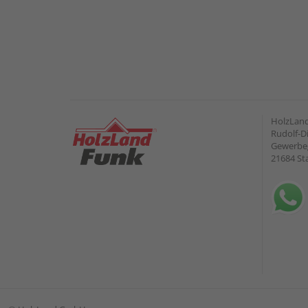
HolzLan
Rudolf-Di
Gewerbeg
21684 St