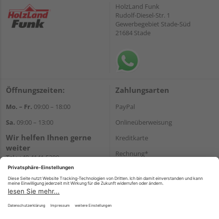
HolzLand Funk
Rudolf-Diesel-Str. 1
Gewerbegebiet Stade-Süd
21684 Stade
Öffnungszeiten:
Zahlungsarten
Mo. – Fr.
09:00 – 18:00
PayPal
Sa.
09:00 – 13:00
Onlineüberweisung
Wir helfen Ihnen gerne
Kreditkarte
weiter
Rechnung*
Tel.:
+49 4141 5380
E-Mail:
shop@holzland-funk.de
*Bonität vorausgesetzt
WhatsApp
Versand
Versandkosten