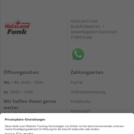
HolzLand Funk
Rudolf-Diesel-Str. 1
Gewerbegebiet Stade-Süd
21684 Stade
Öffnungszeiten:
Zahlungsarten
Mo. – Fr.
09:00 – 18:00
PayPal
Sa.
09:00 – 13:00
Onlineüberweisung
Wir helfen Ihnen gerne
Kreditkarte
weiter
Rechnung*
Tel.:
+49 4141 5380
E-Mail:
shop@holzland-funk.de
*Bonität vorausgesetzt
WhatsApp
Versand