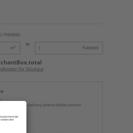
€ / Paket(e))
m²
Paket(e)
rchantBox.total
ndkosten für Stückgut
en
g:
antBox.option.delivery.laterAvailable.subtext
abholen
g: