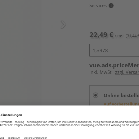
Services
22,49 €
/ m²
(31,44 
vue.ads.priceMe
inkl. MwSt.
zzgl. Versa
Online bestell
Auf Vorbestellun
vue.ads.priceMerch
Beim Händler 
Auf Vorbestellun