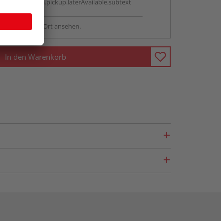
antBox.option.pickup.laterAvailable.subtext
sstellung - vor Ort ansehen.
In den Warenkorb