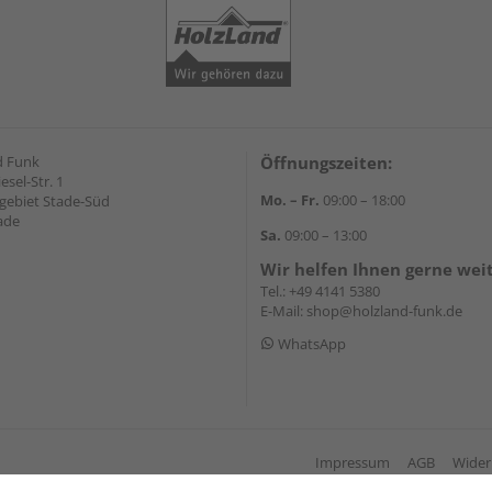
d Funk
Öffnungszeiten:
esel-Str. 1
Mo. – Fr.
09:00 – 18:00
ebiet Stade-Süd
ade
Sa.
09:00 – 13:00
Wir helfen Ihnen gerne wei
Tel.:
+49 4141 5380
E-Mail:
shop@holzland-funk.de
WhatsApp
Impressum
AGB
Wider