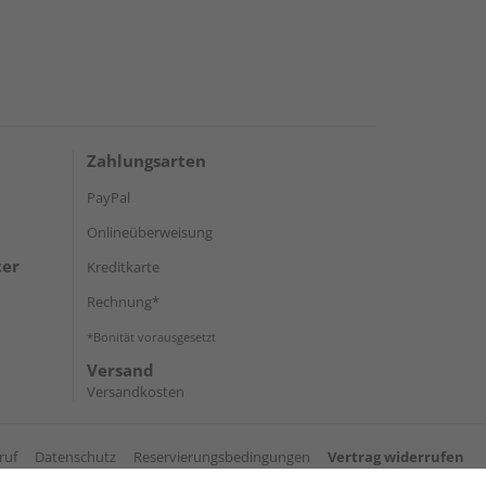
Zahlungsarten
PayPal
Onlineüberweisung
ter
Kreditkarte
Rechnung*
*Bonität vorausgesetzt
Versand
Versandkosten
ruf
Datenschutz
Reservierungsbedingungen
Vertrag widerrufen