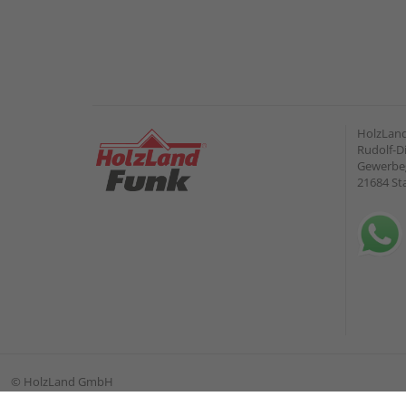
HolzLan
Rudolf-Di
Gewerbeg
21684 St
©
HolzLand GmbH