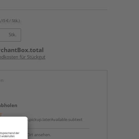
,15 € / Stk.)
Stk.
rchantBox.total
ndkosten für Stückgut
en
abholen
g:
antBox.option.pickup.laterAvailable.subtext
sstellung - vor Ort ansehen.