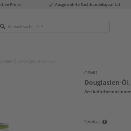
ktive Preise
Ausgewählte Fachhandelsqualität
lasien-Öl, naturgetönt 004 - 25 l
OSMO
Douglasien-Öl,
Artikelinformatione
Services