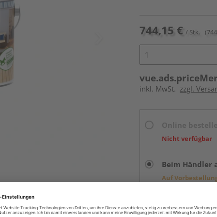
744,15 €
/ Stk.
(744
vue.ads.priceMe
inkl. MwSt.
zzgl. Versa
Online bestell
Nicht verfügbar
Beim Händler 
Auf Vorbestellun
vue.ads.priceMerch
Verfügbar in der Au