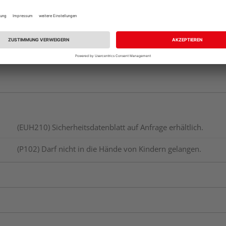
(EUH210) Sicherheitsdatenblatt auf Anfrage erhältlich.
(P102) Darf nicht in die Hände von Kindern gelangen.