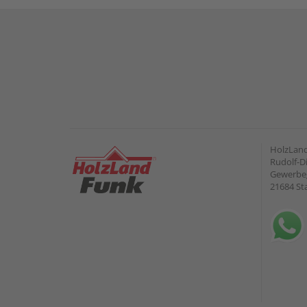
HolzLan
Rudolf-Di
Gewerbeg
21684 St