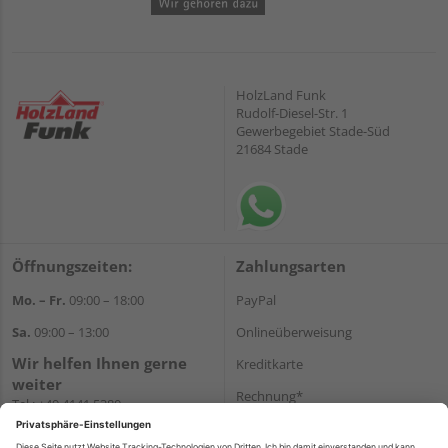
HolzLand Funk
Rudolf-Diesel-Str. 1
Gewerbegebiet Stade-Süd
21684 Stade
Öffnungszeiten:
Zahlungsarten
Mo. – Fr.
09:00 – 18:00
PayPal
Sa.
09:00 – 13:00
Onlineüberweisung
Wir helfen Ihnen gerne
Kreditkarte
weiter
Rechnung*
Tel.:
+49 4141 5380
E-Mail:
shop@holzland-funk.de
*Bonität vorausgesetzt