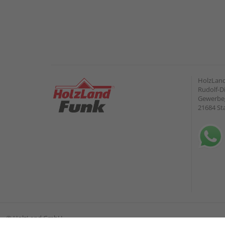
HolzLan
Rudolf-Di
Gewerbeg
21684 St
©
HolzLand GmbH