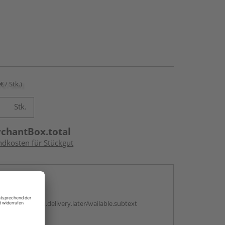
€ / Stk.)
Stk.
rchantBox.total
ndkosten für Stückgut
en
g:
antBox.option.delivery.laterAvailable.subtext