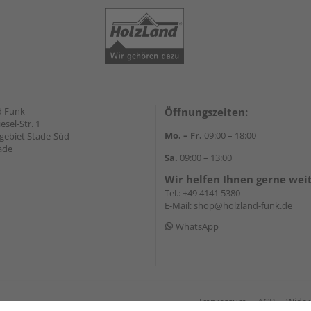
d Funk
Öffnungszeiten:
esel-Str. 1
Mo. – Fr.
09:00 – 18:00
ebiet Stade-Süd
ade
Sa.
09:00 – 13:00
Wir helfen Ihnen gerne wei
Tel.:
+49 4141 5380
E-Mail:
shop@holzland-funk.de
WhatsApp
Impressum
AGB
Wider