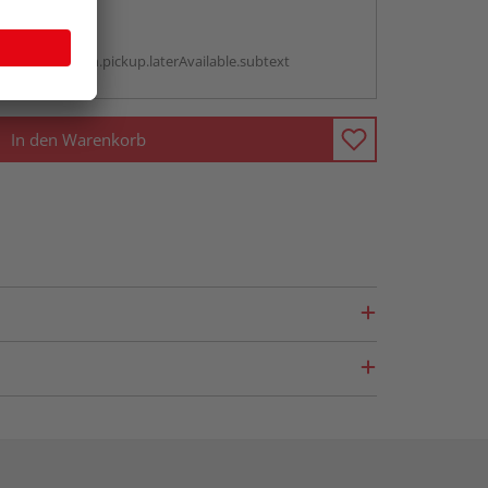
abholen
g:
antBox.option.pickup.laterAvailable.subtext
In den Warenkorb