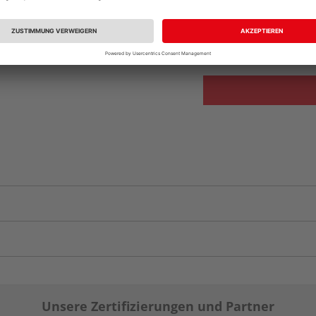
Beim Händler 
Auf Vorbestellun
vue.ads.priceMerch
Unsere Zertifizierungen und Partner