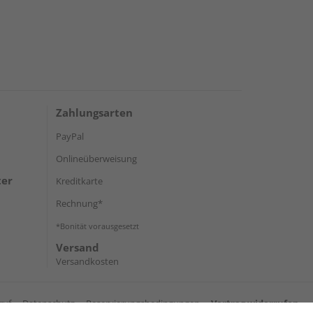
Zahlungsarten
PayPal
Onlineüberweisung
ter
Kreditkarte
Rechnung*
*Bonität vorausgesetzt
Versand
Versandkosten
ruf
Datenschutz
Reservierungsbedingungen
Vertrag widerrufen