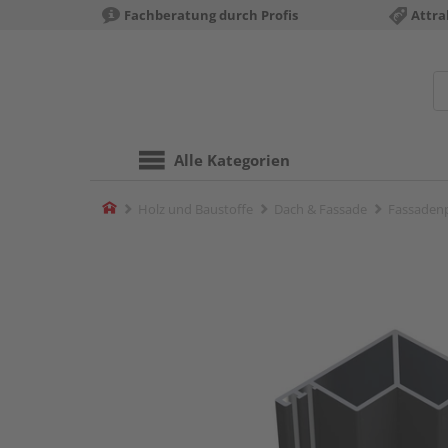
Fachberatung durch Profis
Attra
Alle Kategorien
Home
Holz und Baustoffe
Dach & Fassade
Fassadenp