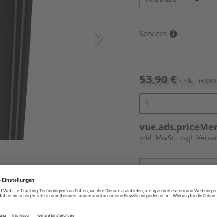
Services
53,90 €
/ Stk.
(53,90 
vue.ads.priceMe
inkl. MwSt.
zzgl. Versa
Online bestell
Auf Vorbestellun
vue.ads.priceMerch