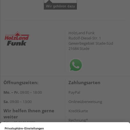
HolzLand Funk
Rudolf-Diesel-Str. 1
Gewerbegebiet Stade-Süd
21684 Stade
Öffnungszeiten:
Zahlungsarten
Mo. – Fr.
09:00 – 18:00
PayPal
Sa.
09:00 – 13:00
Onlineüberweisung
Wir helfen Ihnen gerne
Kreditkarte
weiter
Rechnung*
Tel.:
+49 4141 5380
E-Mail:
shop@holzland-funk.de
*Bonität vorausgesetzt