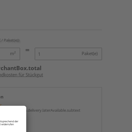
€ / Paket(e))
m²
Paket(e)
rchantBox.total
ndkosten für Stückgut
en
g:
antBox.option.delivery.laterAvailable.subtext
abholen