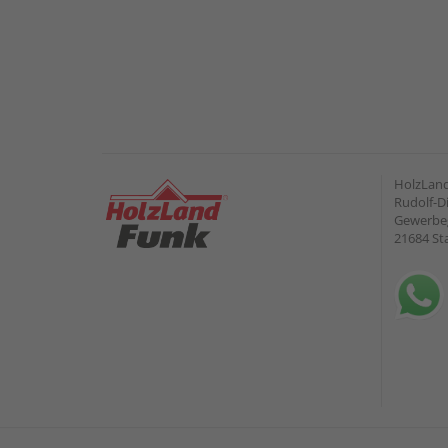
HolzLan
Rudolf-Di
Gewerbeg
21684 St