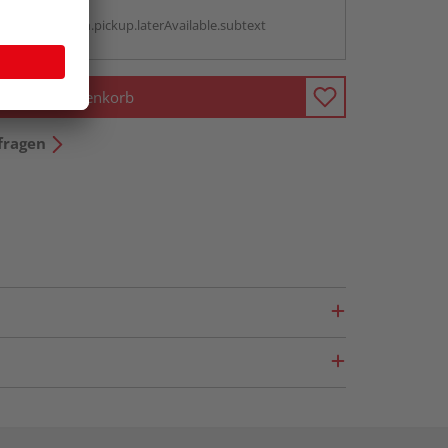
g:
antBox.option.pickup.laterAvailable.subtext
In den Warenkorb
fragen