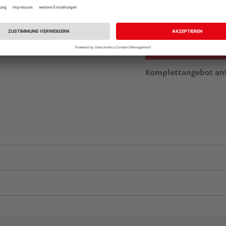
Auf Vorbestellun
vue.ads.priceMerch
Komplettangebot an