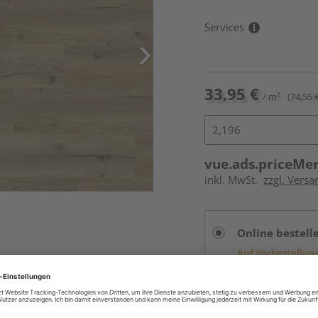
Services
33,95 €
/ m²
(74,55 
vue.ads.priceMe
inkl. MwSt.
zzgl. Versa
Online bestell
Auf Vorbestellun
vue.ads.priceMerch
Beim Händler 