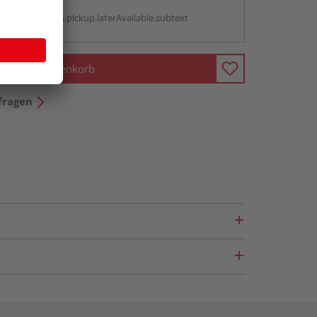
g:
antBox.option.pickup.laterAvailable.subtext
In den Warenkorb
fragen