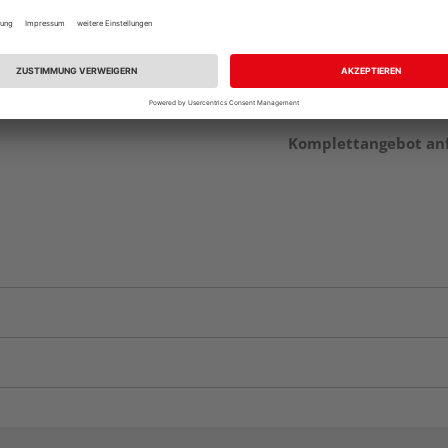
Auf Vorbestellun
vue.ads.priceMerch
Komplettangebot an