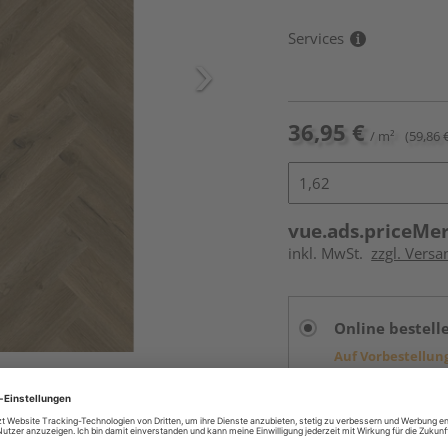
Services
36,95 €
/ m²
(59,86 
vue.ads.priceMe
inkl. MwSt.
zzgl. Versa
Online bestell
Auf Vorbestellun
vue.ads.priceMerch
Beim Händler 