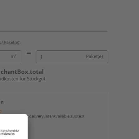
€ / Paket(e))
m²
Paket(e)
rchantBox.total
ndkosten für Stückgut
en
g:
antBox.option.delivery.laterAvailable.subtext
abholen