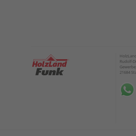
HolzLan
Rudolf-Di
Gewerbeg
21684 St