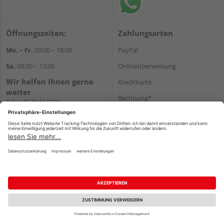
Öffnungszeiten:
Zahlungsarten
Mo. – Fr.
09:00 – 18:00
PayPal
Sa.
09:00 – 13:00
Onlineüberweisung
Wir helfen Ihnen gerne
Kreditkarte
weiter
Rechnung*
Tel.:
+49 4141 5380
E-Mail:
shop@holzland-funk.de
*Bonität vorausgesetzt
WhatsApp
Versand
Versandkosten
Impressum
AGB
Widerruf
Datenschutz
Reservierungsbedingungen
Vertrag widerrufen
©
HolzLand GmbH