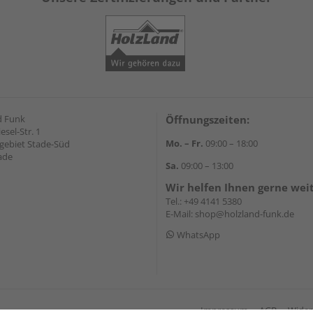
d Funk
Öffnungszeiten:
esel-Str. 1
Mo. – Fr.
09:00 – 18:00
ebiet Stade-Süd
ade
Sa.
09:00 – 13:00
Wir helfen Ihnen gerne wei
Tel.:
+49 4141 5380
E-Mail:
shop@holzland-funk.de
WhatsApp
Impressum
AGB
Wider