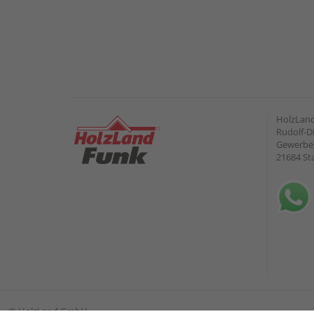
HolzLan
Rudolf-Di
Gewerbeg
21684 St
©
HolzLand GmbH