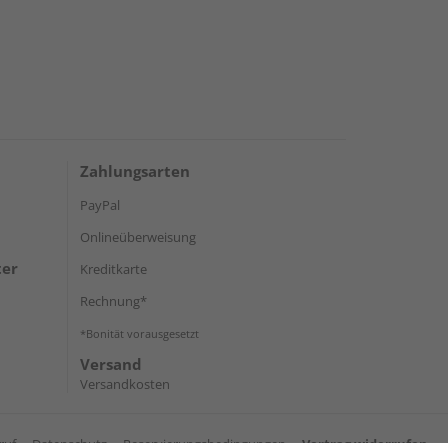
Zahlungsarten
PayPal
Onlineüberweisung
ter
Kreditkarte
Rechnung*
*Bonität vorausgesetzt
Versand
Versandkosten
ruf
Datenschutz
Reservierungsbedingungen
Vertrag widerrufen