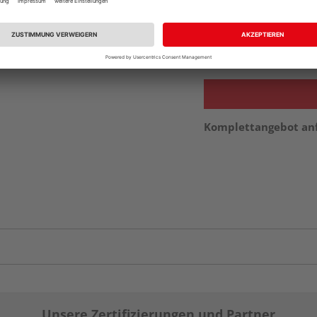
Auf Vorbestellun
vue.ads.priceMerch
Verfügbar in der Au
Komplettangebot an
Unsere Zertifizierungen und Partner