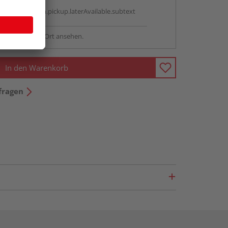
g:
antBox.option.pickup.laterAvailable.subtext
sstellung - vor Ort ansehen.
In den Warenkorb
fragen