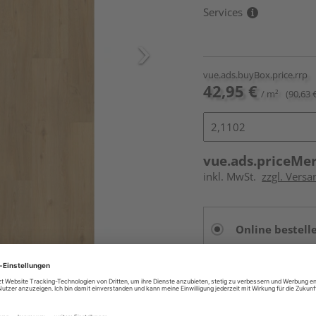
Services
vue.ads.buyBox.price.rrp
42,95 €
/ m²
(90,63 
vue.ads.priceMe
inkl. MwSt.
zzgl. Versa
Online bestell
Auf Vorbestellun
vue.ads.priceMerch
Beim Händler 