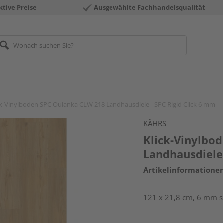
ktive Preise
Ausgewählte Fachhandelsqualität
ck-Vinylboden SPC Oulanka CLW 218 Landhausdiele - SPC Rigid Click 6 mm
KÄHRS
Klick-Vinylbo
Landhausdiele 
Artikelinformatione
121 x 21,8 cm, 6 mm st