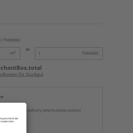
€ / Paket(e))
m²
Paket(e)
rchantBox.total
ndkosten für Stückgut
en
g:
antBox.option.delivery.laterAvailable.subtext
abholen