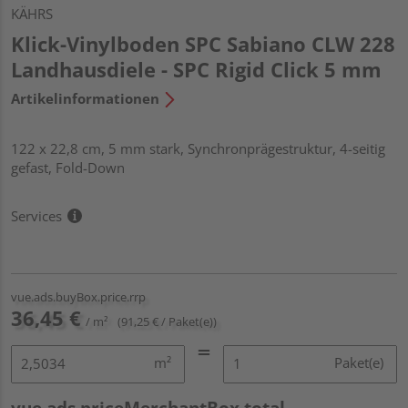
KÄHRS
Klick-Vinylboden SPC Sabiano CLW 228
Landhausdiele - SPC Rigid Click 5 mm
Artikelinformationen
122 x 22,8 cm, 5 mm stark, Synchronprägestruktur, 4-seitig
gefast, Fold-Down
Services
vue.ads.buyBox.price.rrp
36,45 €
/ m²
(91,25 € / Paket(e))
m²
Paket(e)
vue.ads.priceMerchantBox.total