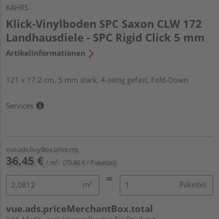
KÄHRS
Klick-Vinylboden SPC Saxon CLW 172
Landhausdiele - SPC Rigid Click 5 mm
Artikelinformationen
121 x 17,2 cm, 5 mm stark, 4-seitig gefast, Fold-Down
Services
vue.ads.buyBox.price.rrp
36,45 €
/ m²
(75,86 € / Paket(e))
m²
Paket(e)
vue.ads.priceMerchantBox.total