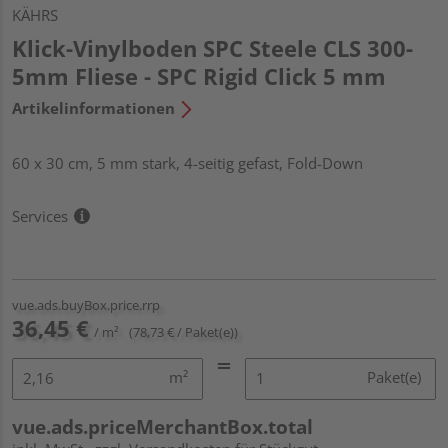
KÄHRS
Klick-Vinylboden SPC Steele CLS 300-
5mm Fliese - SPC Rigid Click 5 mm
Artikelinformationen
60 x 30 cm, 5 mm stark, 4-seitig gefast, Fold-Down
Services
vue.ads.buyBox.price.rrp
36,45 €
/ m²
(78,73 € / Paket(e))
m²
Paket(e)
vue.ads.priceMerchantBox.total