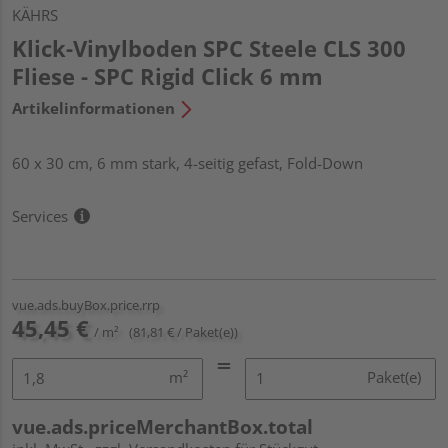
KÄHRS
Klick-Vinylboden SPC Steele CLS 300
Fliese - SPC Rigid Click 6 mm
Artikelinformationen
60 x 30 cm, 6 mm stark, 4-seitig gefast, Fold-Down
Services
vue.ads.buyBox.price.rrp
45,45 €
/ m²
(81,81 € / Paket(e))
m²
Paket(e)
vue.ads.priceMerchantBox.total