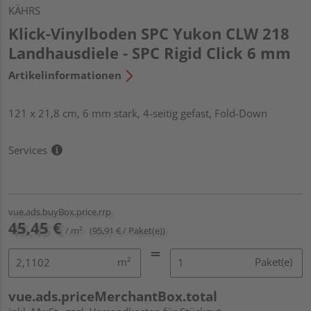
KÄHRS
Klick-Vinylboden SPC Yukon CLW 218
Landhausdiele - SPC Rigid Click 6 mm
Artikelinformationen
121 x 21,8 cm, 6 mm stark, 4-seitig gefast, Fold-Down
Services
vue.ads.buyBox.price.rrp
45,45 €
/ m²
(95,91 € / Paket(e))
m²
Paket(e)
vue.ads.priceMerchantBox.total