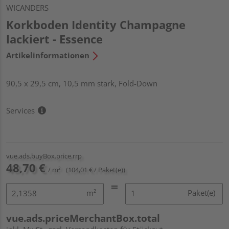
WICANDERS
Korkboden Identity Champagne
lackiert - Essence
Artikelinformationen
90,5 x 29,5 cm, 10,5 mm stark, Fold-Down
Services
vue.ads.buyBox.price.rrp
48,70 €
/ m²
(104,01 € / Paket(e))
m²
Paket(e)
vue.ads.priceMerchantBox.total