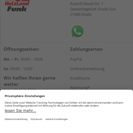
Rudolf-Diesel-Str. 1
Gewerbegebiet Stade-Süd
21684 Stade
Öffnungszeiten:
Zahlungsarten
Mo. – Fr.
09:00 – 18:00
PayPal
Sa.
09:00 – 13:00
Onlineüberweisung
Wir helfen Ihnen gerne
Kreditkarte
weiter
Rechnung*
Tel.:
+49 4141 5380
E-Mail:
shop@holzland-funk.de
*Bonität vorausgesetzt
WhatsApp
Versand
Versandkosten