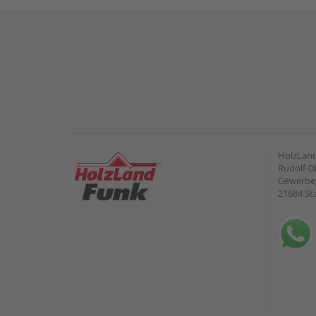
HolzLan
Rudolf-Di
Gewerbeg
21684 St