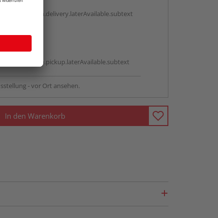
g:
antBox.option.delivery.laterAvailable.subtext
abholen
g:
antBox.option.pickup.laterAvailable.subtext
sstellung - vor Ort ansehen.
In den Warenkorb