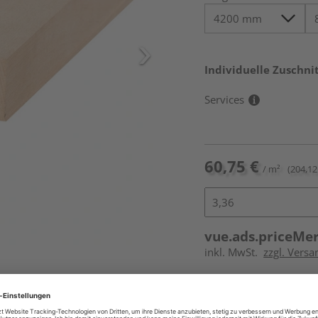
Individuelle Zuschnit
Services
60,75 €
/ m²
(204,12 
vue.ads.priceMe
inkl. MwSt.
zzgl. Vers
Online bestell