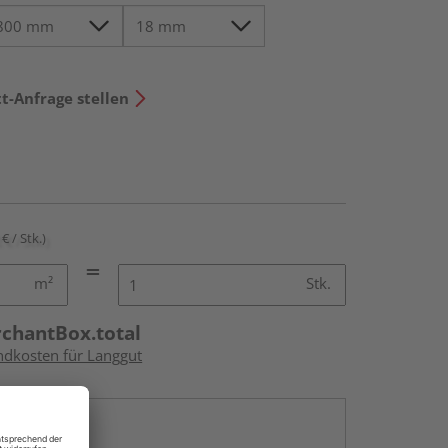
t-Anfrage stellen
€ / Stk.)
m²
Stk.
rchantBox.total
andkosten für Langgut
en