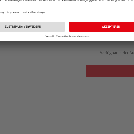
Auf Vorbestellun
vue.ads.priceMerch
Beim Händler 
Auf Vorbestellun
vue.ads.priceMerch
Verfügbar in der Au