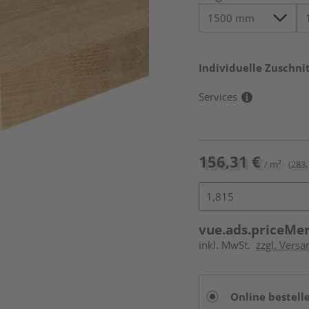
Individuelle Zuschnit
Services
156,31 €
/ m²
(283,
vue.ads.priceMe
inkl. MwSt.
zzgl. Versa
Online bestell