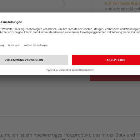
Auf Vorbestellun
vue.ads.priceMerch
Beim Händler 
Auf Vorbestellun
vue.ads.priceMerch
Verfügbar in der Au
Lamellen ist ein hochwertiges Holzprodukt, das in der Bau- und