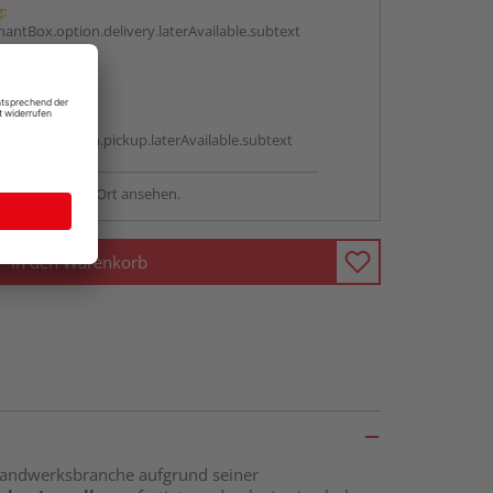
g:
antBox.option.delivery.laterAvailable.subtext
abholen
g:
antBox.option.pickup.laterAvailable.subtext
sstellung - vor Ort ansehen.
In den Warenkorb
 Handwerksbranche aufgrund seiner