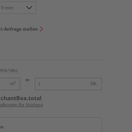
t-Anfrage stellen
70 € / Stk.)
m²
Stk.
rchantBox.total
ndkosten für Stückgut
en