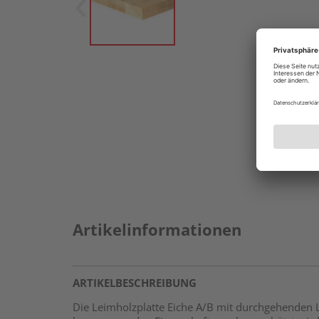
Artikelinformationen
ARTIKELBESCHREIBUNG
Die Leimholzplatte Eiche A/B mit durchgehenden 