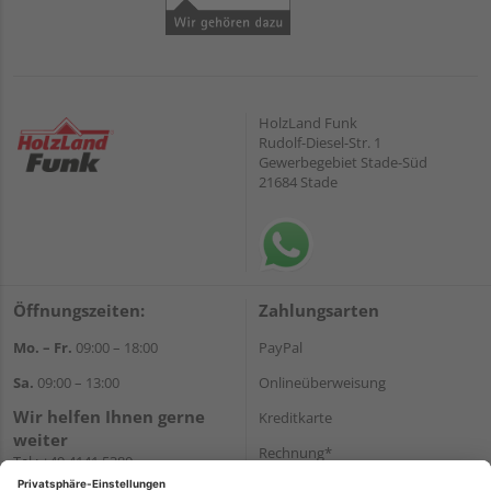
HolzLand Funk
Rudolf-Diesel-Str. 1
Gewerbegebiet Stade-Süd
21684 Stade
Öffnungszeiten:
Zahlungsarten
Mo. – Fr.
09:00 – 18:00
PayPal
Sa.
09:00 – 13:00
Onlineüberweisung
Wir helfen Ihnen gerne
Kreditkarte
weiter
Rechnung*
Tel.:
+49 4141 5380
E-Mail:
shop@holzland-funk.de
*Bonität vorausgesetzt