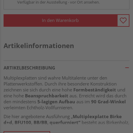
Verfügbar in der Ausstellung - vor Ort ansehen.
In den Warenkorb
Artikelinformationen
ARTIKELBESCHREIBUNG
Multiplexplatten sind wahre Multitalente unter den
Plattenwerkstoffen. Durch ihre besondere Konstruktion
zeichnen sie sich durch eine hohe
Formbeständigkeit
und
eine hohe
Beanspruchbarkeit
aus. Erreicht wird das durch
den mindestens
5-lagigen Aufbau
aus im
90 Grad-Winkel
verleimten Echtholz-Vollfurnieren.
Die hier angebotene Ausführung „
Multiplexplatte Birke
d+d, BFU100, BB/BB, querfurniert“
besteht aus Birkenholz,
welches für Multiplexplatten der „Standard“ ist. Die Platte ist