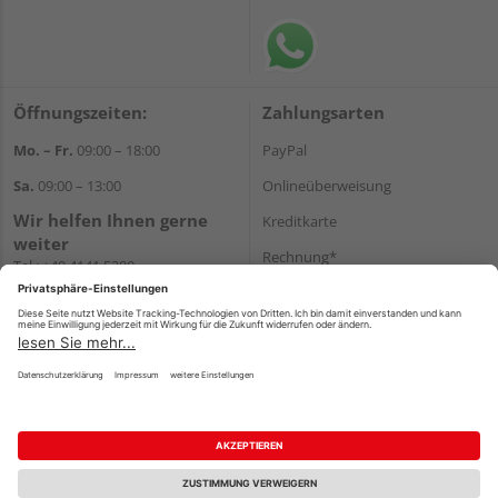
Öffnungszeiten:
Zahlungsarten
Mo. – Fr.
09:00 – 18:00
PayPal
Sa.
09:00 – 13:00
Onlineüberweisung
Wir helfen Ihnen gerne
Kreditkarte
weiter
Rechnung*
Tel.:
+49 4141 5380
E-Mail:
shop@holzland-funk.de
*Bonität vorausgesetzt
WhatsApp
Versand
Versandkosten
Impressum
AGB
Widerruf
Datenschutz
Reservierungsbedingungen
Vertrag widerrufen