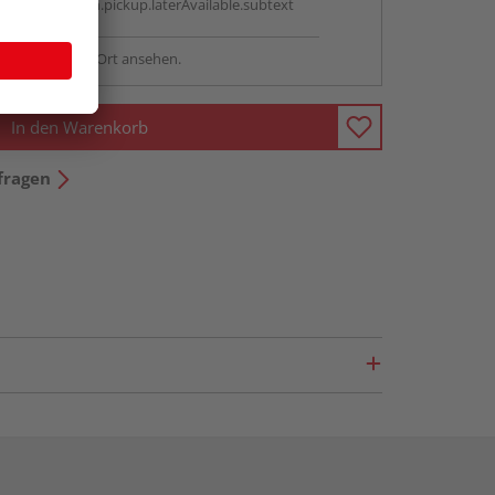
antBox.option.pickup.laterAvailable.subtext
sstellung - vor Ort ansehen.
In den Warenkorb
fragen