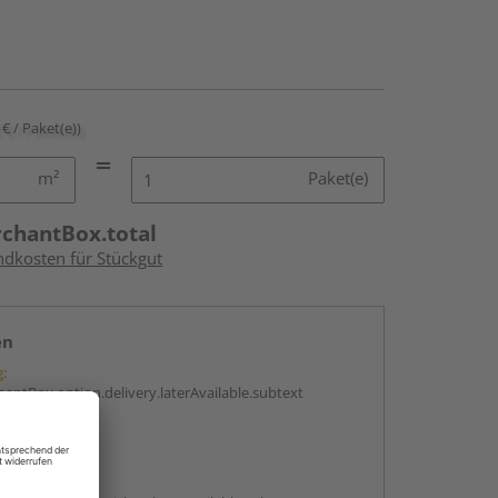
 € / Paket(e))
m²
Paket(e)
rchantBox.total
ndkosten für Stückgut
en
g:
antBox.option.delivery.laterAvailable.subtext
abholen
g: