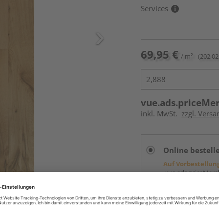
Services
69,95 €
/ m²
(202,02
vue.ads.priceMe
inkl. MwSt.
zzgl. Versa
Online bestell
Auf Vorbestellun
vue.ads.priceMerch
Beim Händler 
Auf Vorbestellun