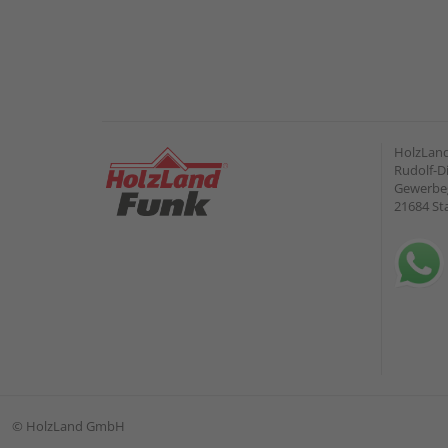
HolzLan
Rudolf-Di
Gewerbeg
21684 St
©
HolzLand GmbH