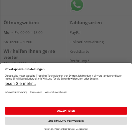
Öffnungszeiten:
Zahlungsarten
Mo. – Fr.
09:00 – 18:00
PayPal
Sa.
09:00 – 13:00
Onlineüberweisung
Wir helfen Ihnen gerne
Kreditkarte
weiter
Rechnung*
Tel.:
+49 4141 5380
E-Mail:
shop@holzland-funk.de
*Bonität vorausgesetzt
WhatsApp
Versand
Versandkosten
Impressum
AGB
Widerruf
Datenschutz
Reservierungsbedingungen
Vertrag widerrufen
©
HolzLand GmbH