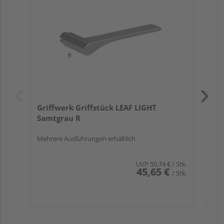
TI
Zy
Ede
Griffwerk Griffstück LEAF LIGHT
Samtgrau R
Mehrere Ausführungen erhältlich
UVP
50,74 €
/ Stk.
45,65 €
/ Stk.