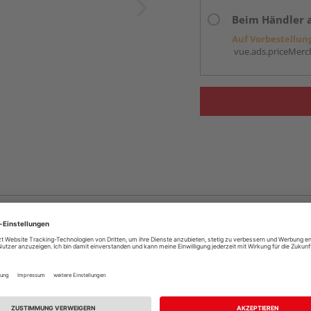
Beim Händler 
Auf Vorbestellun
vue.ads.priceMerch