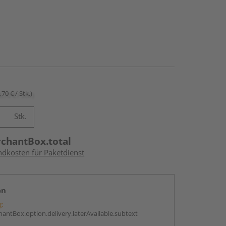
,70 € / Stk.)
Stk.
rchantBox.total
ndkosten für Paketdienst
en
g:
antBox.option.delivery.laterAvailable.subtext