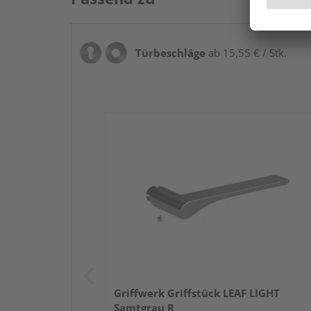
Türbeschläge
ab 15,55 € / Stk.
Griffwerk Griffstück LEAF LIGHT
Samtgrau R