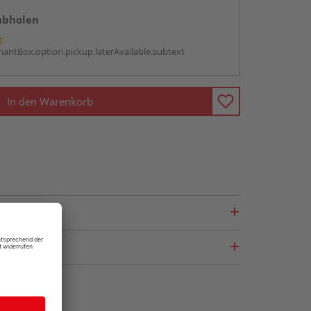
abholen
g:
antBox.option.pickup.laterAvailable.subtext
In den Warenkorb