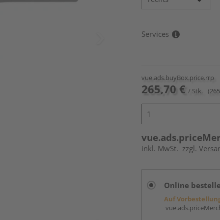
Services
vue.ads.buyBox.price.rrp
265,70 €
/ Stk.
(265
vue.ads.priceMe
inkl. MwSt.
zzgl. Versa
Online bestell
Auf Vorbestellun
vue.ads.priceMerch