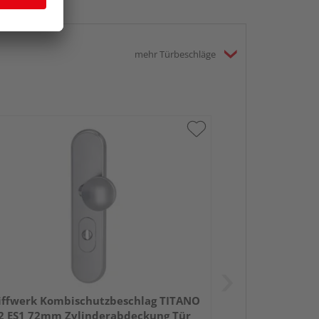
mehr Türbeschläge
iffwerk Kombischutzbeschlag TITANO
2 ES1 72mm Zylinderabdeckung Tür