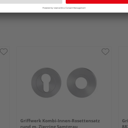
Griffwerk Kombi-Innen-Rosettensatz
Gr
rund m. Zierring Samtgrau
88