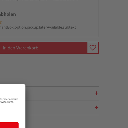
abholen
g:
antBox.option.pickup.laterAvailable.subtext
In den Warenkorb