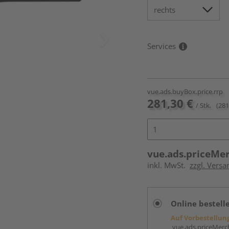
Services
vue.ads.buyBox.price.rrp
281,30 €
/ Stk.
(281
vue.ads.priceMe
inkl. MwSt.
zzgl. Versa
Online bestell
Auf Vorbestellun
vue.ads.priceMerch