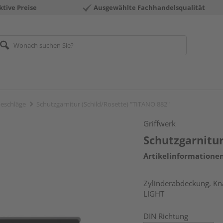
ktive Preise
Ausgewählte Fachhandelsqualität
eschläge
Schutzgarnitur (Schild/Rosette) "TITANO 882"
Griffwerk
Schutzgarnitur
Artikelinformatione
Zylinderabdeckung, Kna
LIGHT
DIN Richtung