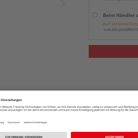
Beim Händler 
Auf Vorbestellun
vue.ads.priceMerch