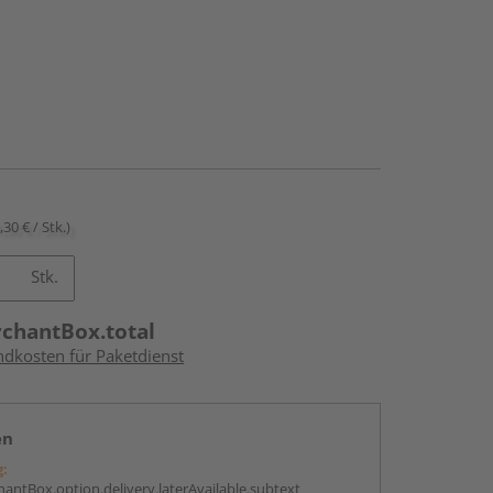
,30 € / Stk.)
Stk.
rchantBox.total
ndkosten für Paketdienst
en
g:
antBox.option.delivery.laterAvailable.subtext