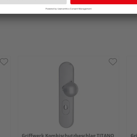
Griffwerk Kombischutzbeschlag TITANO
Gr