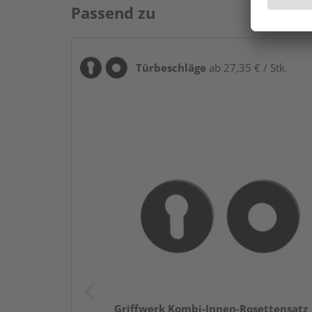
Passend zu
Türbeschläge
ab 27,35 € / Stk.
Griffwerk Kombi-Innen-Rosettensatz