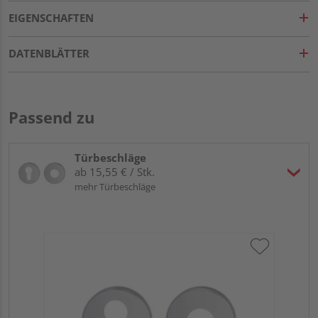
EIGENSCHAFTEN
DATENBLÄTTER
Passend zu
Türbeschläge
ab 15,55 € / Stk.
mehr Türbeschläge
Gr
TI
Zy
Ede