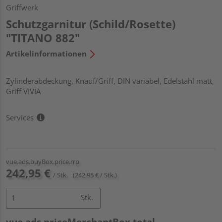
Griffwerk
Schutzgarnitur (Schild/Rosette)
"TITANO 882"
Artikelinformationen
Zylinderabdeckung, Knauf/Griff, DIN variabel, Edelstahl matt,
Griff VIVIA
Services
vue.ads.buyBox.price.rrp
242,95 €
/ Stk.
(242,95 € / Stk.)
Stk.
vue.ads.priceMerchantBox.total