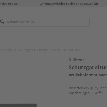
ktive Preise
Ausgewählte Fachhandelsqualität
eschläge
Schutzgarnitur (Schild/Rosette) "TITANO 882"
Griffwerk
Schutzgarnitur
Artikelinformatione
Rosetten eckig, Zylinde
Kaschmirgrau, Griff G