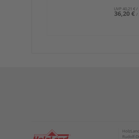
UVP
40,21 €
/
36,20 €
/
HolzLan
Rudolf-Di