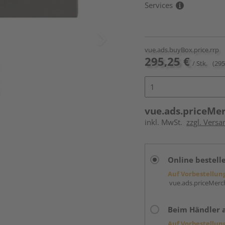
Services
vue.ads.buyBox.price.rrp
295,25 €
/ Stk.
(295
vue.ads.priceMe
inkl. MwSt.
zzgl. Versa
Online bestell
Auf Vorbestellun
vue.ads.priceMerch
Beim Händler 
Auf Vorbestellun