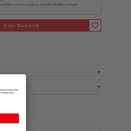
antBox.option.pickup.laterAvailable.subtext
In den Warenkorb