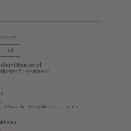
,25 € / Stk.)
Stk.
rchantBox.total
ndkosten für Paketdienst
en
g:
antBox.option.delivery.laterAvailable.subtext
abholen
g: