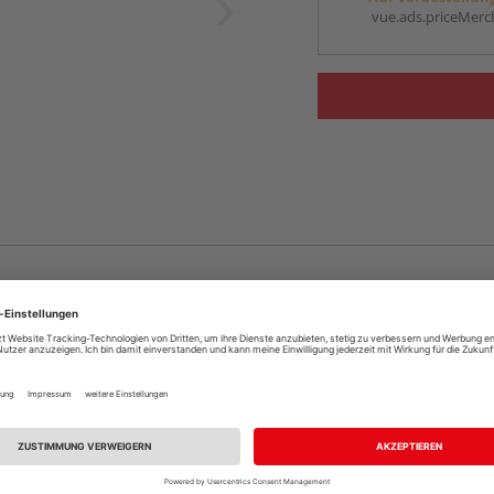
vue.ads.priceMerch