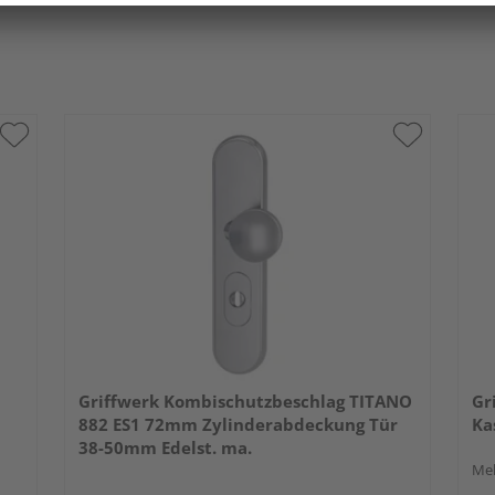
Griffwerk Kombischutzbeschlag TITANO
Gr
882 ES1 72mm Zylinderabdeckung Tür
Ka
38-50mm Edelst. ma.
Meh