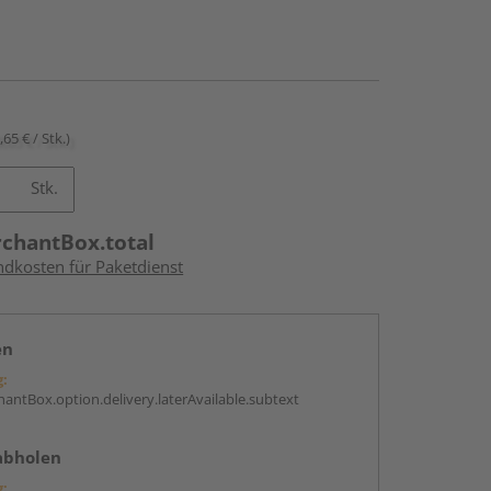
,65 € / Stk.)
Stk.
rchantBox.total
ndkosten für Paketdienst
en
g:
antBox.option.delivery.laterAvailable.subtext
abholen
g: