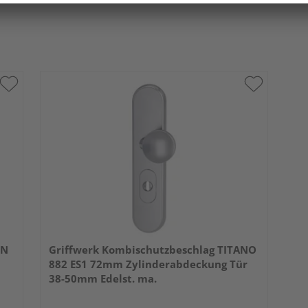
RN
Griffwerk Kombischutzbeschlag TITANO
882 ES1 72mm Zylinderabdeckung Tür
38-50mm Edelst. ma.