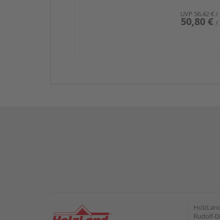
UVP
56,42 €
/
50,80 €
/
HolzLan
Rudolf-Di