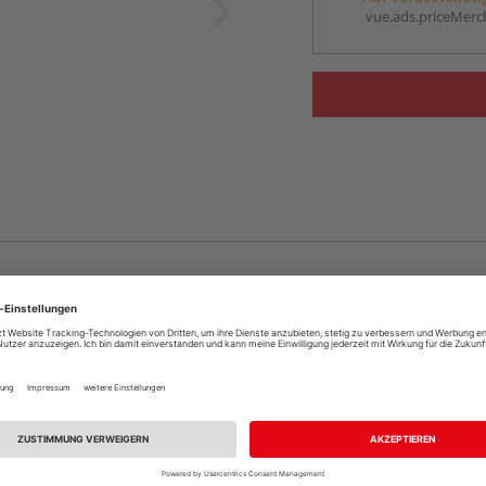
vue.ads.priceMerch