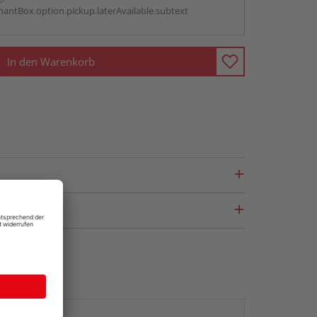
antBox.option.pickup.laterAvailable.subtext
In den Warenkorb