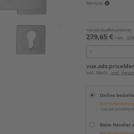
Services
vue.ads.buyBox.price.rrp
279,65 €
/ Stk.
(279
vue.ads.priceMe
inkl. MwSt.
zzgl. Versa
Online bestell
Auf Vorbestellun
vue.ads.priceMerch
Beim Händler 
Auf Vorbestellun