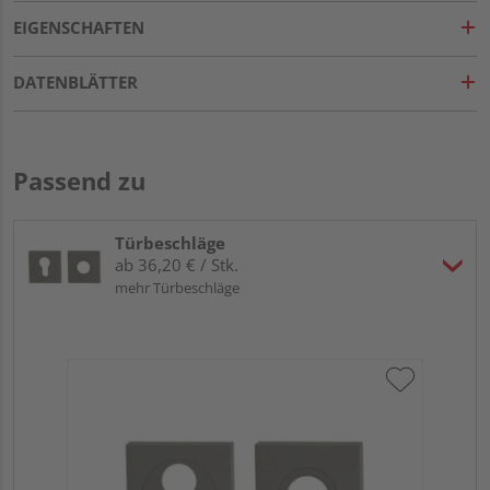
EIGENSCHAFTEN
DATENBLÄTTER
Passend zu
Türbeschläge
ab 36,20 € / Stk.
mehr Türbeschläge
Gr
TI
Zy
Ede