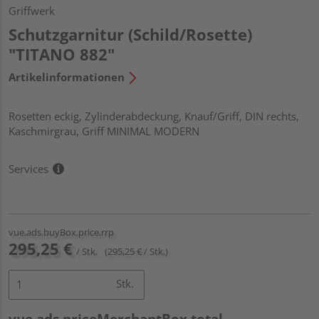
Griffwerk
Schutzgarnitur (Schild/Rosette)
"TITANO 882"
Artikelinformationen
Rosetten eckig, Zylinderabdeckung, Knauf/Griff, DIN rechts,
Kaschmirgrau, Griff MINIMAL MODERN
Services
vue.ads.buyBox.price.rrp
295,25 €
/ Stk.
(295,25 € / Stk.)
Stk.
vue.ads.priceMerchantBox.total