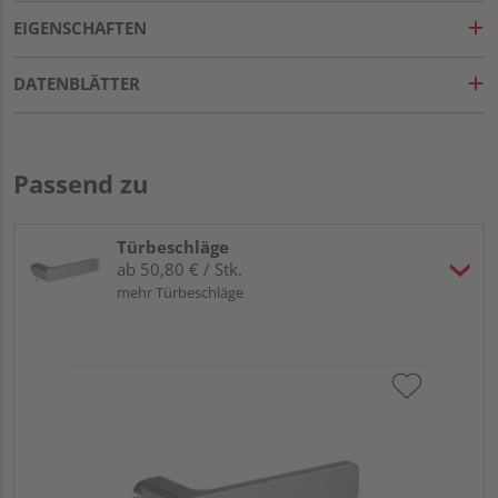
EIGENSCHAFTEN
DATENBLÄTTER
Passend zu
Türbeschläge
ab 50,80 € / Stk.
mehr Türbeschläge
Gr
TI
Zy
Ede