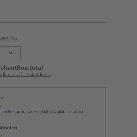
,25 € / Stk.)
Stk.
rchantBox.total
ndkosten für Paketdienst
en
g:
antBox.option.delivery.laterAvailable.subtext
abholen
g: