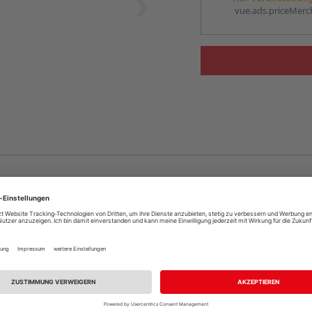
vue.ads.priceMerch