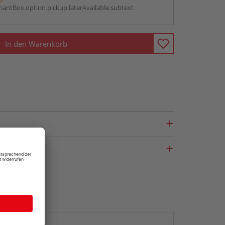
antBox.option.pickup.laterAvailable.subtext
In den Warenkorb