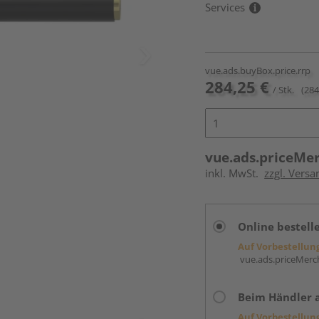
Services
vue.ads.buyBox.price.rrp
284,25 €
/ Stk.
(284
vue.ads.priceMe
inkl. MwSt.
zzgl. Versa
Online bestell
Auf Vorbestellun
vue.ads.priceMerch
Beim Händler 
Auf Vorbestellun