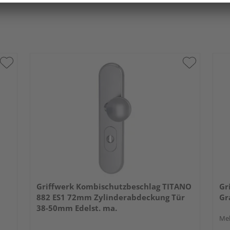
Griffwerk Kombischutzbeschlag TITANO
Gr
882 ES1 72mm Zylinderabdeckung Tür
Gr
38-50mm Edelst. ma.
Meh