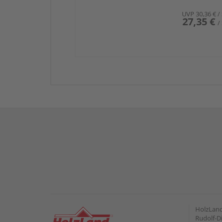
UVP
30,36 €
/
27,35 €
/
HolzLan
Rudolf-Di