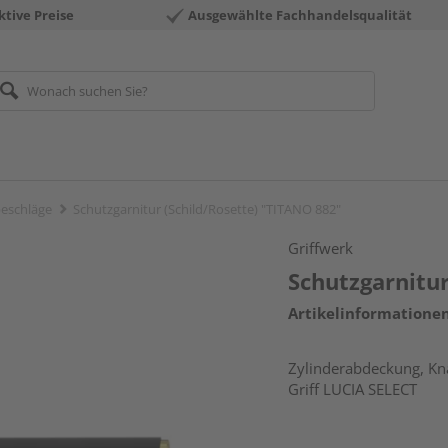
ktive Preise
Ausgewählte Fachhandelsqualität
eschläge
Schutzgarnitur (Schild/Rosette) "TITANO 882"
Griffwerk
Schutzgarnitur
Artikelinformatione
Zylinderabdeckung, Kna
Griff LUCIA SELECT