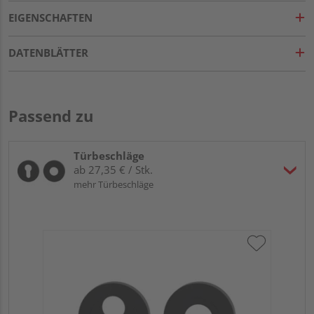
EIGENSCHAFTEN
DATENBLÄTTER
Passend zu
Türbeschläge
ab 27,35 € / Stk.
mehr Türbeschläge
Gr
TI
Zy
Ede