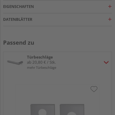
EIGENSCHAFTEN
DATENBLÄTTER
Passend zu
Türbeschläge
ab 20,80 € / Stk.
mehr Türbeschläge
Gri
L
Meh