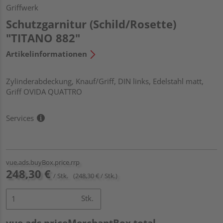
Griffwerk
Schutzgarnitur (Schild/Rosette)
"TITANO 882"
Artikelinformationen
Zylinderabdeckung, Knauf/Griff, DIN links, Edelstahl matt,
Griff OVIDA QUATTRO
Services
vue.ads.buyBox.price.rrp
248,30 €
/ Stk.
(248,30 € / Stk.)
Stk.
vue.ads.priceMerchantBox.total