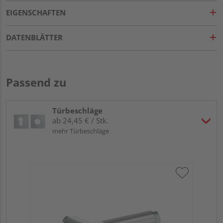
EIGENSCHAFTEN
DATENBLÄTTER
Passend zu
Türbeschläge
ab 24,45 € / Stk.
mehr Türbeschläge
Gr
eck