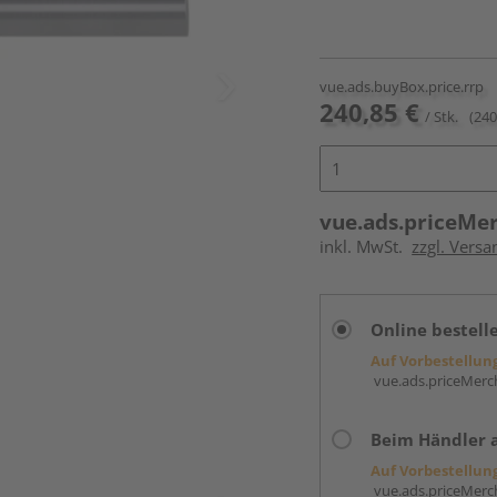
vue.ads.buyBox.price.rrp
240,85 €
/ Stk.
(240
vue.ads.priceMe
inkl. MwSt.
zzgl. Versa
Online bestell
Auf Vorbestellun
vue.ads.priceMerch
Beim Händler 
Auf Vorbestellun
vue.ads.priceMerch