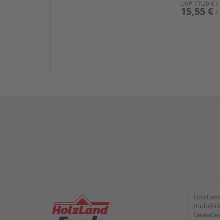
UVP
17,29 €
/
15,55 €
/
HolzLan
Rudolf-Di
Gewerbeg