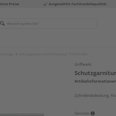
ktive Preise
Ausgewählte Fachhandelsqualität
eschläge
Schutzgarnitur (Schild/Rosette) "TITANO 882"
Griffwerk
Schutzgarnitur
Artikelinformatione
Zylinderabdeckung, Knau
Services