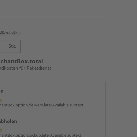
,85 € / Stk.)
Stk.
rchantBox.total
ndkosten für Paketdienst
en
g:
antBox.option.delivery.laterAvailable.subtext
abholen
g:
antBox.option.pickup.laterAvailable.subtext