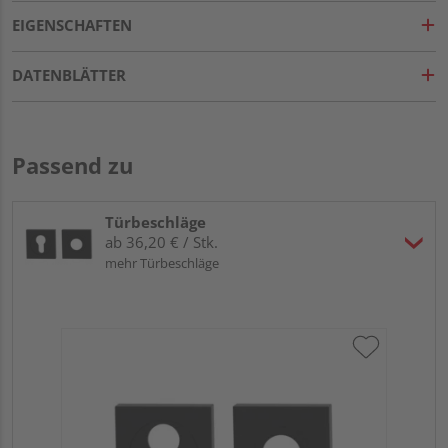
EIGENSCHAFTEN
DATENBLÄTTER
Passend zu
Türbeschläge
ab 36,20 € / Stk.
mehr Türbeschläge
Gr
TI
Zy
Ede