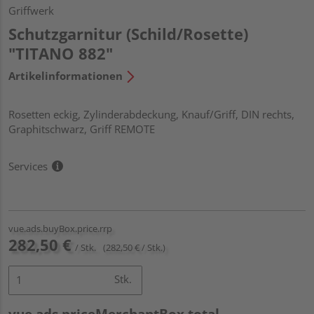
Griffwerk
Schutzgarnitur (Schild/Rosette)
"TITANO 882"
Artikelinformationen
Rosetten eckig, Zylinderabdeckung, Knauf/Griff, DIN rechts,
Graphitschwarz, Griff REMOTE
Services
vue.ads.buyBox.price.rrp
282,50 €
/ Stk.
(282,50 € / Stk.)
Stk.
vue.ads.priceMerchantBox.total