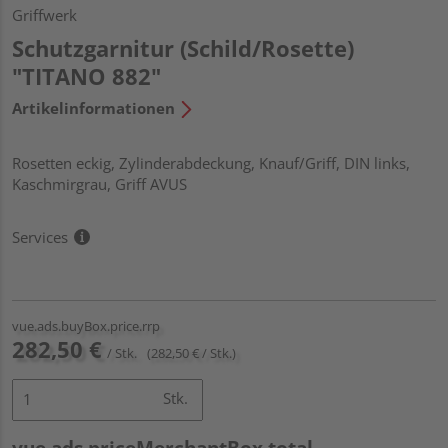
Griffwerk
Schutzgarnitur (Schild/Rosette)
"TITANO 882"
Artikelinformationen
Rosetten eckig, Zylinderabdeckung, Knauf/Griff, DIN links,
Kaschmirgrau, Griff AVUS
Services
vue.ads.buyBox.price.rrp
282,50 €
/ Stk.
(282,50 € / Stk.)
Stk.
vue.ads.priceMerchantBox.total