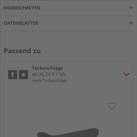
EIGENSCHAFTEN
DATENBLÄTTER
Passend zu
Türbeschläge
ab 36,20 € / Stk.
mehr Türbeschläge
Gr
eck