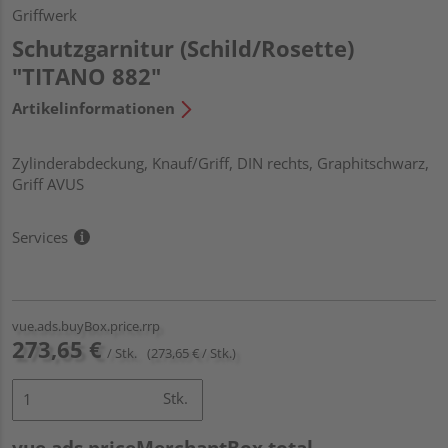
Griffwerk
Schutzgarnitur (Schild/Rosette)
"TITANO 882"
Artikelinformationen
Zylinderabdeckung, Knauf/Griff, DIN rechts, Graphitschwarz,
Griff AVUS
Services
vue.ads.buyBox.price.rrp
273,65 €
/ Stk.
(273,65 € / Stk.)
Stk.
vue.ads.priceMerchantBox.total