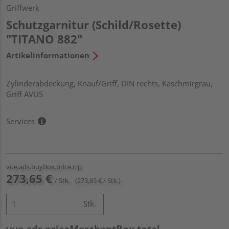
Griffwerk
Schutzgarnitur (Schild/Rosette)
"TITANO 882"
Artikelinformationen
Zylinderabdeckung, Knauf/Griff, DIN rechts, Kaschmirgrau,
Griff AVUS
Services
vue.ads.buyBox.price.rrp
273,65 €
/ Stk.
(273,65 € / Stk.)
Stk.
vue.ads.priceMerchantBox.total