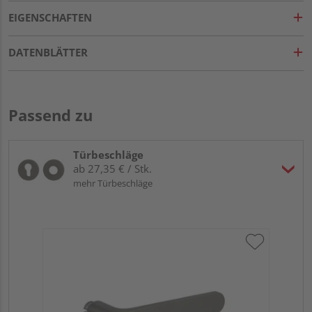
EIGENSCHAFTEN
DATENBLÄTTER
Passend zu
Türbeschläge
ab 27,35 € / Stk.
mehr Türbeschläge
Gr
ru