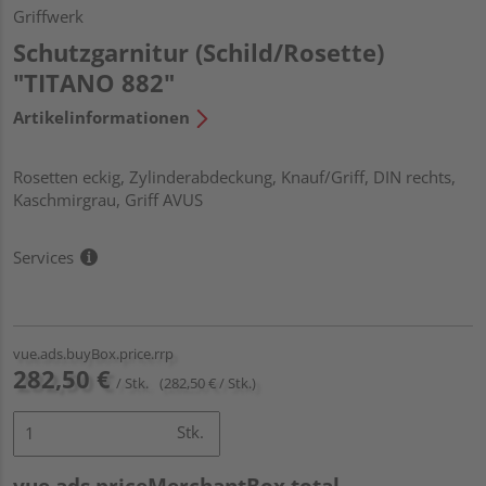
Griffwerk
Schutzgarnitur (Schild/Rosette)
"TITANO 882"
Artikelinformationen
Rosetten eckig, Zylinderabdeckung, Knauf/Griff, DIN rechts,
Kaschmirgrau, Griff AVUS
Services
vue.ads.buyBox.price.rrp
282,50 €
/ Stk.
(282,50 € / Stk.)
Stk.
vue.ads.priceMerchantBox.total