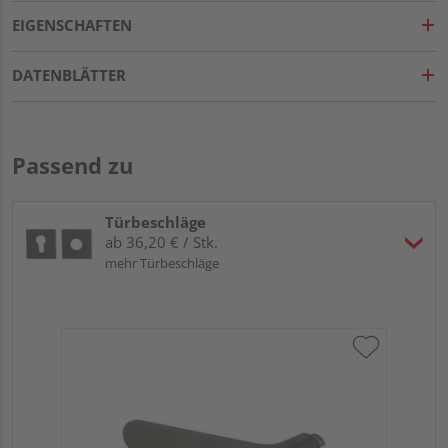
EIGENSCHAFTEN
DATENBLÄTTER
Passend zu
Türbeschläge
ab 36,20 € / Stk.
mehr Türbeschläge
Gr
eck