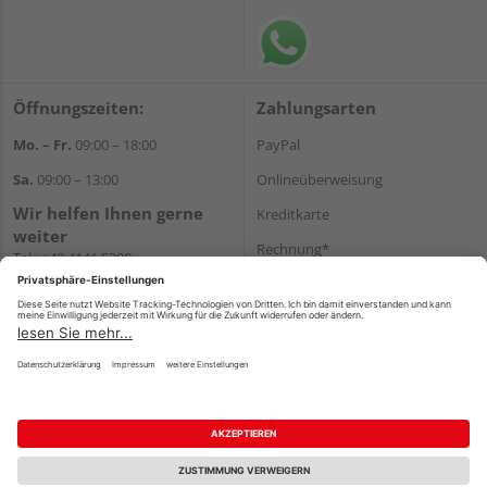
Öffnungszeiten:
Zahlungsarten
Mo. – Fr.
09:00 – 18:00
PayPal
Sa.
09:00 – 13:00
Onlineüberweisung
Wir helfen Ihnen gerne
Kreditkarte
weiter
Rechnung*
Tel.:
+49 4141 5380
E-Mail:
shop@holzland-funk.de
*Bonität vorausgesetzt
WhatsApp
Versand
Versandkosten
Impressum
AGB
Widerruf
Datenschutz
Reservierungsbedingungen
Vertrag widerrufen