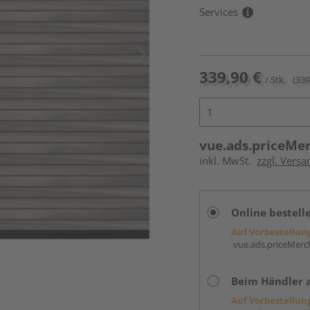
Services
339,90 €
/ Stk.
(339
vue.ads.priceMe
inkl. MwSt.
zzgl. Versa
Online bestell
Auf Vorbestellun
vue.ads.priceMerch
Beim Händler 
Auf Vorbestellun