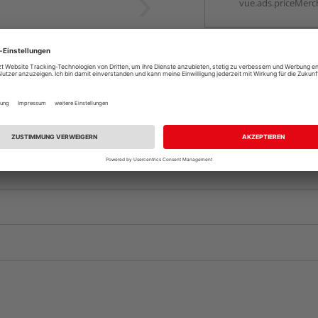
vue.ads.priceMerch
Komplettangebot an