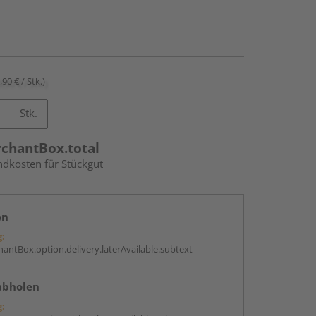
,90 € / Stk.)
Stk.
rchantBox.total
ndkosten für Stückgut
en
g:
antBox.option.delivery.laterAvailable.subtext
abholen
g: