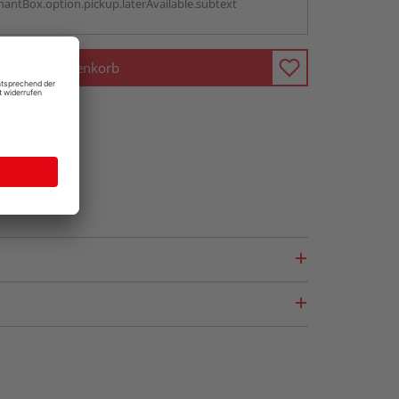
antBox.option.pickup.laterAvailable.subtext
In den Warenkorb
fragen