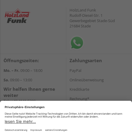
HolzLand Funk
Rudolf-Diesel-Str. 1
Gewerbegebiet Stade-Süd
21684 Stade
Öffnungszeiten:
Zahlungsarten
Mo. – Fr.
09:00 – 18:00
PayPal
Sa.
09:00 – 13:00
Onlineüberweisung
Wir helfen Ihnen gerne
Kreditkarte
weiter
Rechnung*
Tel.:
+49 4141 5380
E-Mail:
shop@holzland-funk.de
*Bonität vorausgesetzt
WhatsApp
Versand
Versandkosten