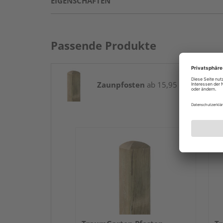
EIGENSCHAFTEN
Passende Produkte
Zaunpfosten
ab 15,95 € / Stk.