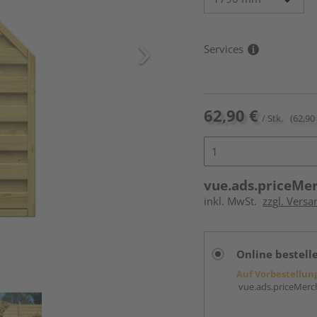
Services
62,90 €
/ Stk.
(62,90 
vue.ads.priceMe
inkl. MwSt.
zzgl. Versa
Online bestell
Auf Vorbestellun
vue.ads.priceMerch