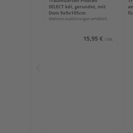
TraumGarten Pfosten
Tr
SELECT kdi, gerundet, mit
an
Dom 9x9x105cm
fü
Mehrere Ausführungen erhältlich
15,95 €
/ Stk.