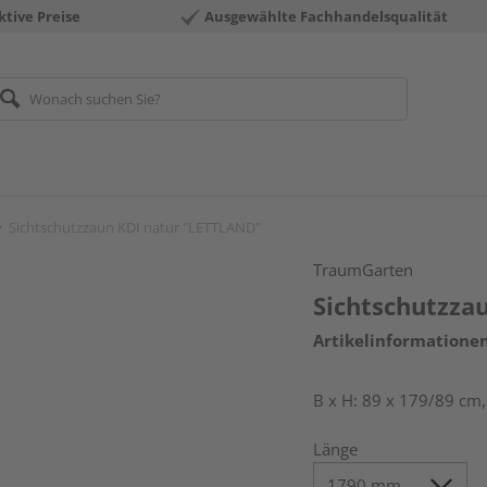
ktive Preise
Ausgewählte Fachhandelsqualität
Sichtschutzzaun KDI natur "LETTLAND"
TraumGarten
Sichtschutzza
Artikelinformatione
B x H: 89 x 179/89 cm
Länge