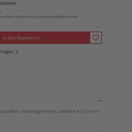
abholen
g:
antBox.option.pickup.laterAvailable.subtext
In den Warenkorb
fragen
amellen: kleinastige Fichte Lamellen 8 x 92 mm