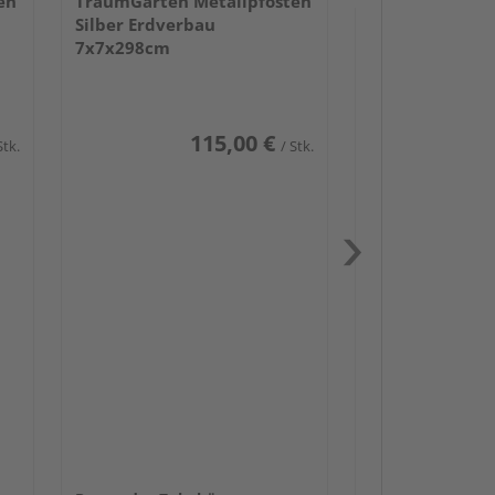
en
TraumGarten Metallpfosten
Silber Erdverbau
7x7x298cm
115,00 €
Stk.
/ Stk.
Passendes Zube
Schwerlast
Zaun-Zube
Zaunbesch
Beschläge