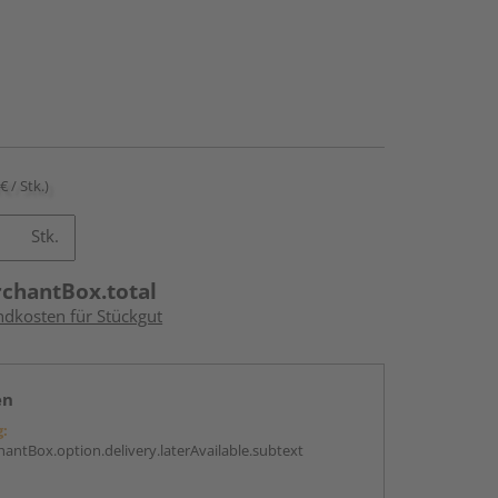
€ / Stk.)
Stk.
rchantBox.total
ndkosten für Stückgut
en
g:
antBox.option.delivery.laterAvailable.subtext