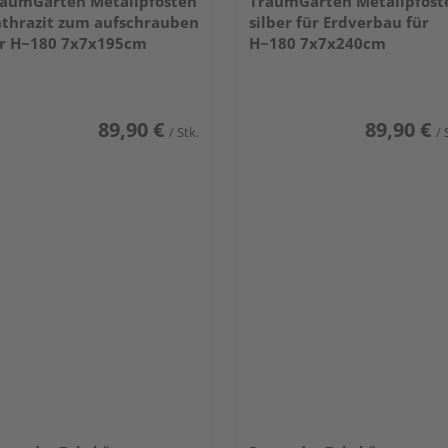
aumGarten Metallpfosten
TraumGarten Metallpfost
thrazit zum aufschrauben
silber für Erdverbau für
r H~180 7x7x195cm
H~180 7x7x240cm
89,90 €
89,90 €
/ Stk.
/ 