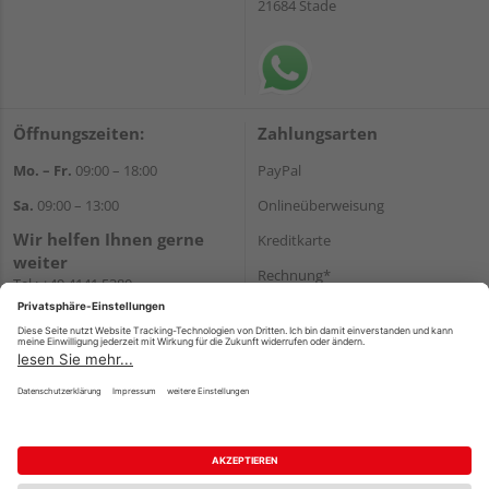
21684 Stade
Öffnungszeiten:
Zahlungsarten
Mo. – Fr.
09:00 – 18:00
PayPal
Sa.
09:00 – 13:00
Onlineüberweisung
Wir helfen Ihnen gerne
Kreditkarte
weiter
Rechnung*
Tel.:
+49 4141 5380
E-Mail:
shop@holzland-funk.de
*Bonität vorausgesetzt
WhatsApp
Versand
Versandkosten
Impressum
AGB
Widerruf
Datenschutz
Reservierungsbedingungen
Vertrag widerrufen