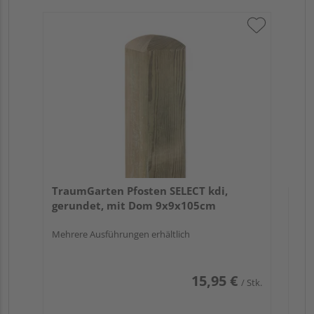
Tr
zu
7x
TraumGarten Pfosten SELECT kdi,
gerundet, mit Dom 9x9x105cm
Mehrere Ausführungen erhältlich
15,95 €
/ Stk.