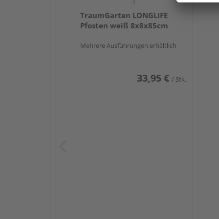
TraumGarten LONGLIFE
Pfosten weiß 8x8x85cm
Mehrere Ausführungen erhältlich
33,95 €
/ Stk.