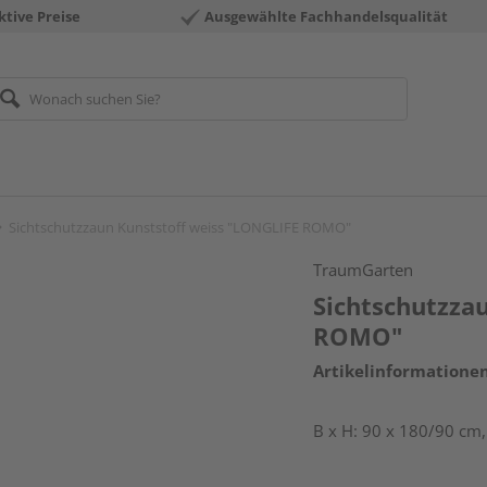
ktive Preise
Ausgewählte Fachhandelsqualität
Sichtschutzzaun Kunststoff weiss "LONGLIFE ROMO"
TraumGarten
Sichtschutzza
ROMO"
Artikelinformatione
B x H: 90 x 180/90 cm