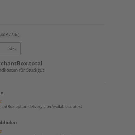
,00 € / Stk.)
Stk.
rchantBox.total
ndkosten für Stückgut
en
g:
antBox.option.delivery.laterAvailable.subtext
abholen
g: