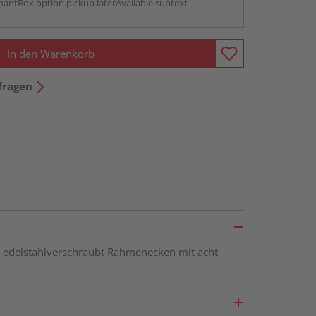
antBox.option.pickup.laterAvailable.subtext
In den Warenkorb
fragen
edelstahlverschraubt Rahmenecken mit acht